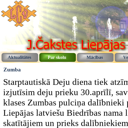
Aktualitātes
Par skolu
Mācības
Ve
Zumba
Starptautiskā Deju diena tiek atzī
izjutīsim deju prieku 30.aprīlī, sav
klases Zumbas pulciņa dalībnieki 
Liepājas latviešu Biedrības nama l
skatītājiem un prieks dalībniekiem