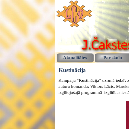
Aktualitātes
Par skolu
Kustinācija
Kampaņa “Kustinācija” uzrunā iedzīvotā
autoru komanda: Viktors Lācis, Mareks
izglītojošajā programmā izglītības iest