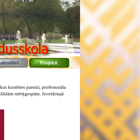
alendārs
Projekti
us kustēties pareizi, profesionāla
dažādām mērķgrupām. Izveidotajā