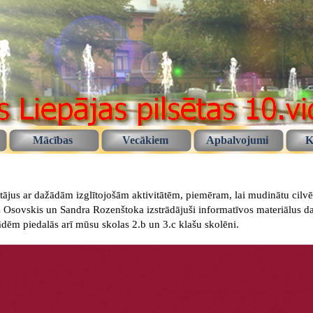
Mācības
Vecākiem
Apbalvojumi
K
jus ar dažādām izglītojošām aktivitātēm, piemēram, lai mudinātu cilvēk
 Osovskis un Sandra Rozenštoka izstrādājuši informatīvos materiālus 
ādēm piedalās arī mūsu skolas 2.b un 3.c klašu skolēni.