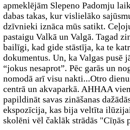
apmeklējām Slepeno Padomju laik
dabas takas, kur vislielāko sajūsmu
dzīvnieki iznāca mūs satikt. Ceļo
pastaigu Valkā un Valgā. Tagad zi
bailīgi, kad gide stāstīja, ka te ka
dokumentus. Un, ka Valgas pusē jāu
“jokus nesaprot”. Pēc garās un no
nomodā arī visu nakti...Otro die
centrā un akvaparkā. AHHAA vien
papildināt savas zināšanas dažādās
ekspozīcija, kas bija veltīta ilūzi
skolēni vēl čaklāk strādās "Cīņās 