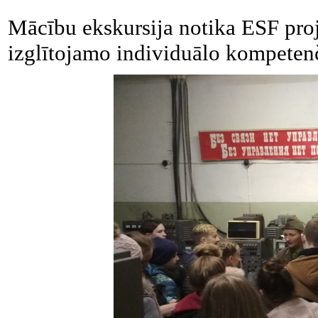
Mācību ekskursija notika ESF proj
izglītojamo individuālo kompetenču