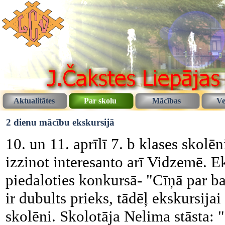
Aktualitātes
Par skolu
Mācības
Ve
2 dienu mācību ekskursijā
10. un 11. aprīlī 7. b klases skolē
izzinot interesanto arī Vidzemē. Ek
piedaloties konkursā- "Cīņā par ba
ir dubults prieks, tādēļ ekskursijai
skolēni. Skolotāja Nelima stāsta: 