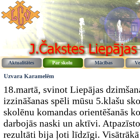
Aktualitātes
Par skolu
Mācības
Ve
Uzvara Karamelēm
18.martā, svinot Liepājas dzimšana
izzināšanas spēli mūsu 5.klašu sko
skolēnu komandas orientēšanās ko
darbojās naski un aktīvi. Atpazīsto
rezultāti bija ļoti līdzīgi. Visātr