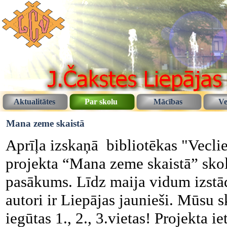
Aktualitātes
Par skolu
Mācības
Ve
Mana zeme skaistā
Aprīļa izskaņā bibliotēkas "Veclie
projekta “Mana zeme skaistā” sko
pasākums. Līdz maija vidum izstā
autori ir Liepājas jaunieši. Mūsu s
iegūtas 1., 2., 3.vietas! Projekta i