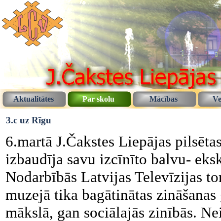
Aktualitātes
Par skolu
Mācības
Ve
3.c uz Rīgu
6.martā J.Čakstes Liepājas pilsēta
izbaudīja savu izcīnīto balvu- eks
Nodarbībās Latvijas Televīzijas t
muzejā tika bagātinātas zināšanas
mākslā, gan sociālajās zinībās. Nei