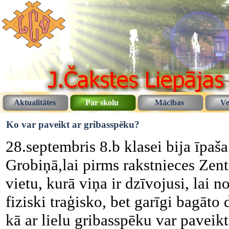
Aktualitātes
Par skolu
Mācības
Ve
Ko var paveikt ar gribasspēku?
28.septembris 8.b klasei bija īpaša
Grobiņā,lai pirms rakstnieces Zent
vietu, kurā viņa ir dzīvojusi, lai 
fiziski traģisko, bet garīgi bagāto
kā ar lielu gribasspēku var paveikt