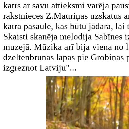
katrs ar savu attieksmi varēja paus
rakstnieces Z.Mauriņas uzskatus ar
katra pasaule, kas būtu jādara, lai 
Skaisti skanēja melodija Sabīnes 
muzejā. Mūzika arī bija viena no
dzeltenbrūnās lapas pie Grobiņas p
izgreznot Latviju"...