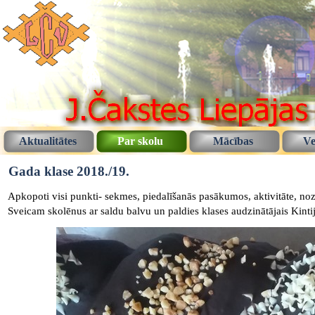
Aktualitātes
Par skolu
Mācības
Ve
Gada klase 2018./19.
Apkopoti visi punkti- sekmes, piedalīšanās pasākumos, aktivitāte, 
Sveicam skolēnus ar saldu balvu un paldies klases audzinātājais Kintij