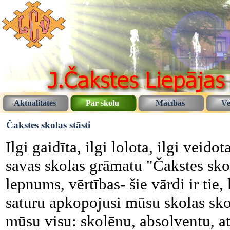
Aktualitātes
Par skolu
Mācības
Ve
Čakstes skolas stāsti
Ilgi gaidīta, ilgi lolota, ilgi veido
savas skolas grāmatu "Čakstes skola
lepnums, vērtības- šie vārdi ir tie
saturu apkopojusi mūsu skolas skol
mūsu visu: skolēnu, absolventu, atb