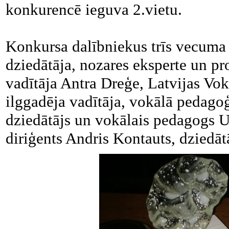
konkurencē ieguva 2.vietu.
Konkursa dalībniekus trīs vecuma g
dziedātāja, nozares eksperte un p
vadītāja Antra Dreģe, Latvijas Vok
ilggadēja vadītāja, vokālā pedago
dziedātājs un vokālais pedagogs U
diriģents Andris Kontauts, dziedā