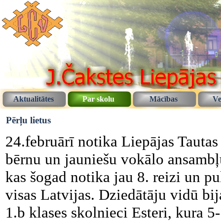
Aktualitātes
Par skolu
Mācības
Ve
Pērļu lietus
24.februārī notika Liepājas Tautas
bērnu un jauniešu vokālo ansambļu
kas šogad notika jau 8. reizi un p
visas Latvijas. Dziedātāju vidū bi
1.b klases skolnieci Esteri, kura 