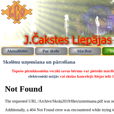
Aktualitātes
Par skolu
Mācības
Ve
Skolēnu uzņemšana un pārcelšana
Topošo pirmklasnieku vecāki savus bērnus var pieteikt mācībām 
elektroniski mājās
vai skolas kancelejā Alejas ielā 1