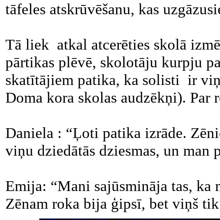
tāfeles atskrūvēšanu, kas uzgāzusi
Tā liek atkal atcerēties skolā izm
pārtikas plēvē, skolotāju kurpju 
skatītājiem patika, ka solisti ir v
Doma kora skolas audzēkņi). Par 
Daniela : “Ļoti patika izrāde. Zēni
viņu dziedātās dziesmas, un man p
Emija: “Mani sajūsmināja tas, ka 
Zēnam roka bija ģipsī, bet viņš ti