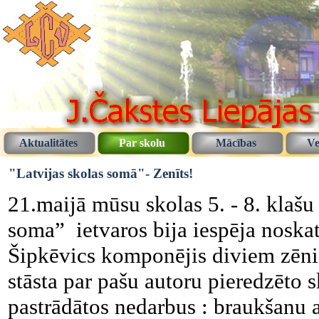
Aktualitātes
Par skolu
Mācības
Ve
"Latvijas skolas somā"- Zenīts!
21.maijā mūsu skolas 5. - 8. klašu
soma” ietvaros bija iespēja noskat
Šipkēvics komponējis diviem zēni
stāsta par pašu autoru pieredzēto 
pastrādātos nedarbus : braukšanu ar