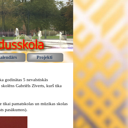
alendārs
Projekti
a godinātas 5 nevalstiskās
skolēns Gabriēls Zīverts, kurš tika
e tikai pamatskolas un mūzikas skolas
lsts pasākumos).