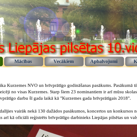
Mācības
Vecākiem
Apbalvojumi
K
tika Kurzemes NVO un brīvprātīgo godināšanas pasākums. Pasākumā tik
eicēji no visas Kurzemes. Starp šiem 23 nominantiem ir arī mūsu skolas 
vprātīgo darbu šī gada laikā kā "Kurzemes gada brīvprātīgais 2018".
iedalījies vairāk nekā 130 dažādos pasākumos, koncertos un konkursos n
 arī kā oficiāli reģistrēts brīvprātīgo darbinieks Liepājas pilsētas un va