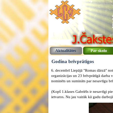
Aktualitātes
Par skolu
Godina brīvprātīgos
6. decembrī Liepājā "Romas dārzā" no
organizācijas un 23 brīvprātīgā darba v
nominēts un sumināts par nesavtīgu brī
(Kopš 1.klases Gabriēls ir nesavtīgi p
ietvaros. Nu jau vairāk kā gadu darbojās