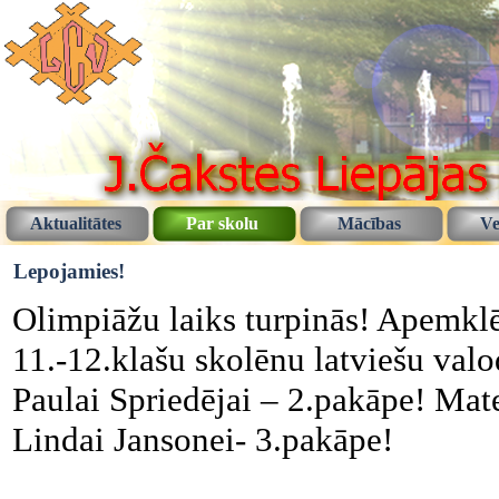
Aktualitātes
Par skolu
Mācības
Ve
Lepojamies!
Olimpiāžu laiks turpinās! Apemklē
11.-12.klašu skolēnu latviešu valo
Paulai Spriedējai – 2.pakāpe! Mat
Lindai Jansonei- 3.pakāpe!