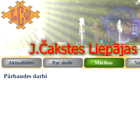
Aktualitātes
Par skolu
Mācības
Ve
Pārbaudes darbi