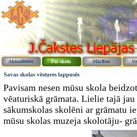
Aktualitātes
Par skolu
Mācības
Ve
Savas skolas vēstures lappusēs
Pavisam nesen mūsu skola beidzot 
vēaturiskā grāmata. Lielie tajā ja
sākumskolas skolēni ar grāmatu iep
mūsu skolas muzeja skolotāju- grām