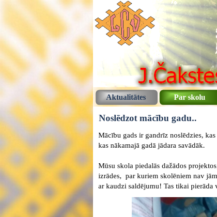
Aktualitātes
Par skolu
Noslēdzot mācību gadu..
Mācību gads ir gandrīz noslēdzies, kas
kas nākamajā gadā jādara savādāk.
Mūsu skola piedalās dažādos projektos,
izrādes, par kuriem skolēniem nav jām
ar kaudzi saldējumu! Tas tikai pierāda v