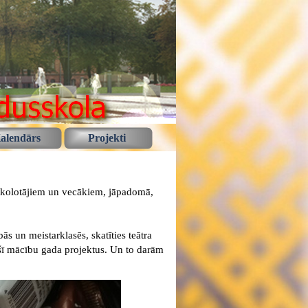
alendārs
Projekti
s skolotājiem un vecākiem, jāpadomā,
 un meistarklasēs, skatīties teātra
šī mācību gada projektus. Un to darām