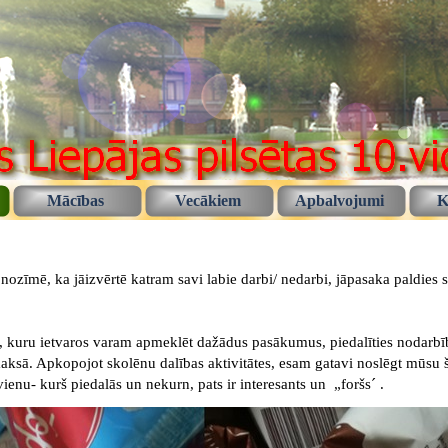
Mācības
Vecākiem
Apbalvojumi
K
 nozīmē, ka jāizvērtē katram savi labie darbi/ nedarbi, jāpasaka paldie
 kuru ietvaros varam apmeklēt dažādus pasākumus, piedalīties nodarbībās
aksā. Apkopojot skolēnu dalības aktivitātes, esam gatavi noslēgt mūsu 
ienu- kurš piedalās un nekurn, pats ir interesants un „foršs´ .