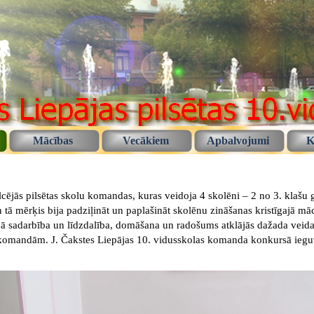
Mācības
Vecākiem
Apbalvojumi
K
cējās pilsētas skolu komandas, kuras veidoja 4 skolēni – 2 no 3. klašu g
 tā mērķis bija padziļināt un paplašināt skolēnu zināšanas kristīgajā māc
pējā sadarbība un līdzdalība, domāšana un radošums atklājās dažada v
u komandām. J. Čakstes Liepājas 10. vidusskolas komanda konkursā ieg