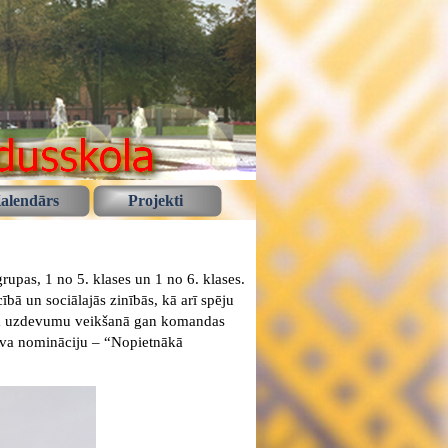
alendārs
Projekti
rupas, 1 no 5. klases un 1 no 6. klases.
ībā un sociālajās zinībās, kā arī spēju
eida uzdevumu veikšanā gan komandas
uva nomināciju – “Nopietnākā