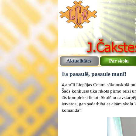
Aktualitātes
Par skolu
Es pasaulē, pasaule manī!
4.aprīlī Liepājas Centra sākumskolā pul
Šāds konkurss tika rīkots pirmo reizi un
tās kompleksi lietot. Skolēnu savstar
ietvaros, gan sadarbībā ar citām skol
komanda”.