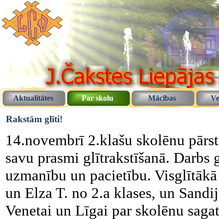
Aktualitātes
Par skolu
Mācības
Ve
Rakstām glīti!
14.novembrī 2.klašu skolēnu pārstā
savu prasmi glītrakstīšanā. Darbs g
uzmanību un pacietību. Visglītākā 
un Elza T. no 2.a klases, un Sandij
Venetai un Līgai par skolēnu saga