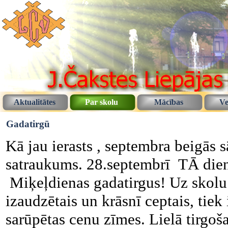
Aktualitātes
Par skolu
Mācības
Ve
Gadatirgū
Kā jau ierasts , septembra beigās 
satraukums. 28.septembrī TĀ diena
Miķeļdienas gadatirgus! Uz skolu t
izaudzētais un krāsnī ceptais, tiek
sarūpētas cenu zīmes. Lielā tirgoša