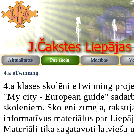
Aktualitātes
Par skolu
Mācības
Ve
4.a eTwinning
4.a klases skolēni eTwinning proje
"My city - European guide" sadarb
skolēniem. Skolēni zīmēja, rakstīj
informatīvus materiālus par Liepā
Materiāli tika sagatavoti latviešu