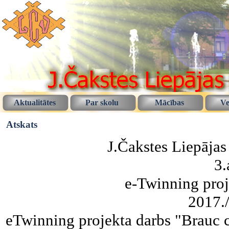
Aktualitātes
Par skolu
Mācības
Ve
Atskats
J.Čakstes Liepājas
3.
e-Twinning proj
2017./
eTwinning projekta darbs "Brauc c