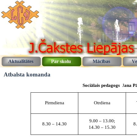
Aktualitātes
Par skolu
Mācības
Ve
Atbalsta komanda
Sociālais pedagogs
J
ana Pā
Pirmdiena
Otrdiena
9.00 – 13.00;
8.30 – 14.30
8
14.30 – 15.30