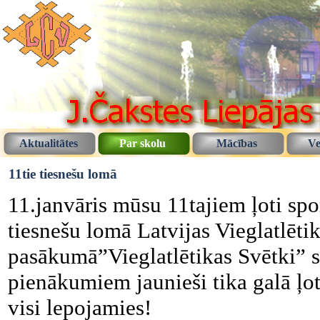
Aktualitātes
Par skolu
Mācības
Ve
11tie tiesnešu lomā
11.janvāris mūsu 11tajiem ļoti spo
tiesnešu lomā Latvijas Vieglatlētik
pasākumā”Vieglatlētikas Svētki” 
pienākumiem jaunieši tika galā ļo
visi lepojamies!