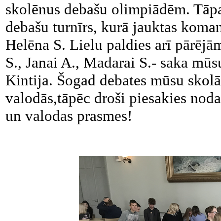
skolēnus debašu olimpiādēm. Tāpa
debašu turnīrs, kurā jauktas koman
Helēna S. Lielu paldies arī pārēj
S., Janai A., Madarai S.- saka mūs
Kintija. Šogad debates mūsu skolā
valodās,tāpēc droši piesakies noda
un valodas prasmes!