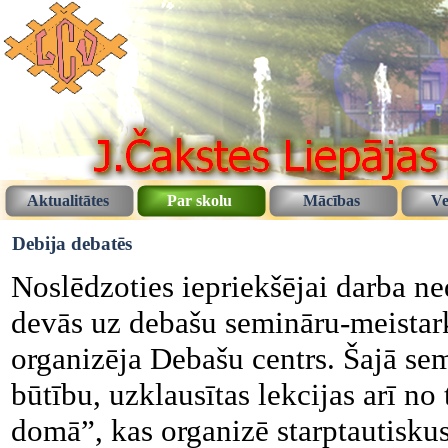
Aktualitātes
Par skolu
Mācības
Ve
Debija debatēs
Noslēdzoties iepriekšējai darba ne
devās uz debašu semināru-meistark
organizēja Debašu centrs. Šajā sem
būtību, uzklausītas lekcijas arī n
domā”, kas organizē starptautisku