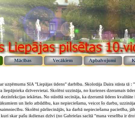
Mācības
Vecākiem
Apbalvojumi
K
s ar uzņēmuma SIA "Liepājas ūdens" darbību. Skolotāja Daira stāsta tā :
 liepājnieka dzīvesvietai. Skolēni uzzināja, no kurienes dzeramais ūdens 
dezinfekcijas iekārtas. No stāstītā secināja, ka dzeramā ūdens kvalitāte 
ākumiem un lielo atbildību, kas nepieciešama, veicot šo darbu, uzzināja,
ssaimniecību. Skolēni pārliecinājās, ka darbā nepieciešama pacietība, 
kuri skar pašu ikdienas dzīvi (no Gabrielas sacītā "mana veselība ir drošā