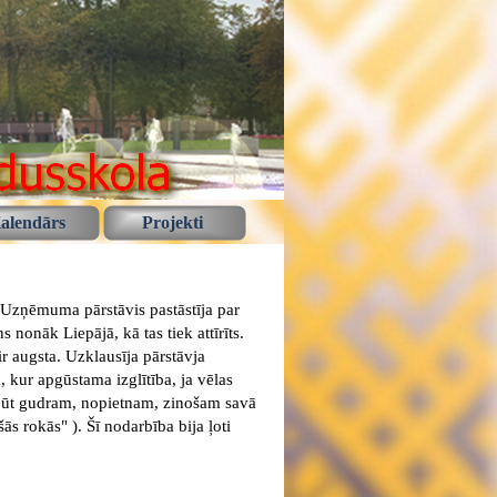
alendārs
Projekti
 "Uzņēmuma pārstāvis pastāstīja par
nonāk Liepājā, kā tas tiek attīrīts.
ir augsta. Uzklausīja pārstāvja
 kur apgūstama izglītība, ja vēlas
jābūt gudram, nopietnam, zinošam savā
s rokās" ). Šī nodarbība bija ļoti