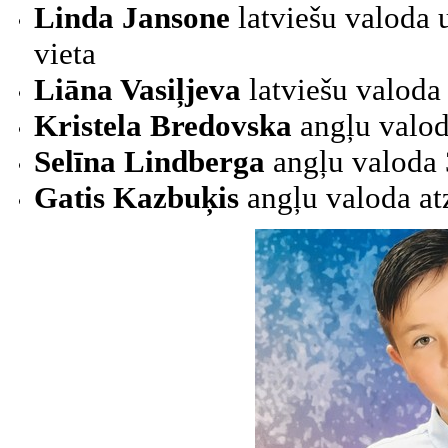
Linda Jansone
latviešu valoda un
vieta
Liāna Vasiļjeva
latviešu valoda 
Kristela Bredovska
angļu valod
Selīna Lindberga
angļu valoda 3
Gatis Kazbuķis
angļu valoda at