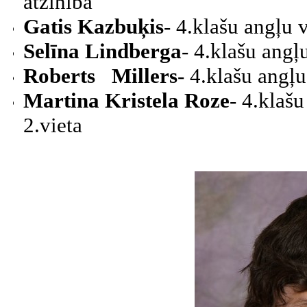
atzinība
Gatis Kazbuķis
-
4.klašu angļu 
Selīna Lindberga
-
4.klašu angļ
Roberts Millers
-
4.klašu angļu
Martina Kristela Roze
-
4.klašu
2.vieta