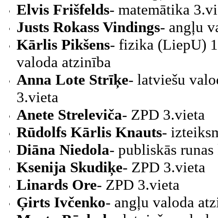
Elvis Frišfelds
- matemātika 3.vi
Justs Rokass Vindings
- angļu v
Kārlis Pikšens
- fizika (LiepU) 1
valoda atzinība
Anna Lote Strīķe
- latviešu val
3.vieta
Anete Streleviča
- ZPD 3.vieta
Rūdolfs Kārlis Knauts
- izteiks
Diāna Niedola
- publiskās runas
Ksenija Skudiķe
- ZPD 3.vieta
Linards Ore
- ZPD 3.vieta
Ģirts Ivčenko
- angļu valoda atz