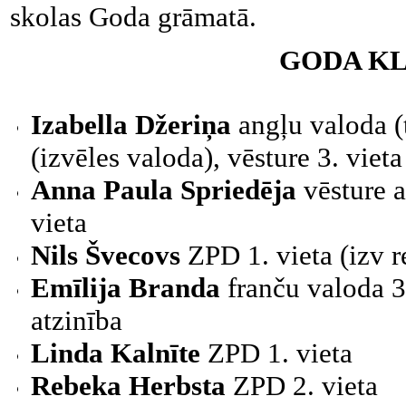
skolas Goda grāmatā.
GODA KL
Izabella Džeriņa
angļu valoda (t
(izvēles valoda),
vēsture 3. vieta
Anna Paula Spriedēja
vēsture a
vieta
Nils Švecovs
ZPD 1. vieta (izv r
Emīlija Branda
franču valoda 3.
atzinība
Linda Kalnīte
ZPD
1. vieta
Rebeka Herbsta
ZPD
2. vieta