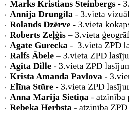
Marks Kristians Šteinbergs
- 3
Annija Drungila
- 3.vieta vizuā
Rolands Dzērve
- 3.vieta kokap
Roberts Zeļģis
– 3.vieta ģeogrāf
Agate Gurecka
- 3.vieta ZPD la
Ralfs Ābele
– 3.vieta ZPD lasīju
Agita Dille
- 3.vieta ZPD lasījum
Krista Amanda Pavlova
- 3.vi
Elīna Stūre
- 3.vieta ZPD lasīju
Anna Marija Sietiņa
- atzinība
Rebeka Herbsta
- atzinība ZPD 