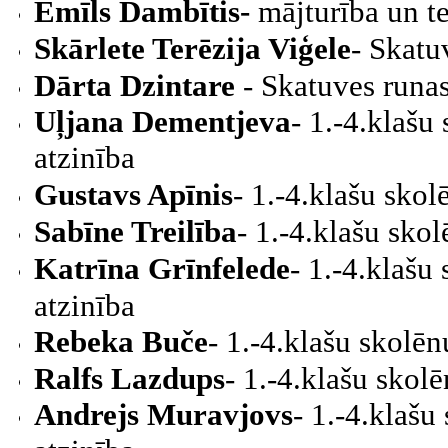
Emīls Dambītis-
mājturība un t
Skārlete Terēzija Viģele
-
Skatuv
Dārta Dzintare
-
Skatuves runas
Uļjana Dementjeva
-
1.-4.klašu
atzinība
Gustavs Apīnis
-
1.-4.klašu skol
Sabīne Treilība
-
1.-4.klašu sko
Katrīna Grīnfelede
-
1.-4.klašu
atzinība
Rebeka Buče
-
1.-4.klašu skolē
Ralfs Lazdups
-
1.-4.klašu skol
Andrejs Muravjovs
-
1.-4.klašu