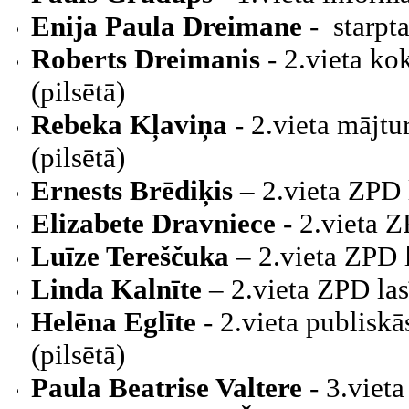
Enija Paula Dreimane
- starpt
Roberts Dreimanis
- 2.vieta ko
(pilsētā)
Rebeka Kļaviņa
- 2.vieta mājt
(pilsētā)
Ernests Brēdiķis
– 2.vieta ZPD l
Elizabete Dravniece
- 2.vieta Z
Luīze Tereščuka
– 2.vieta ZPD l
Linda Kalnīte
– 2.vieta ZPD las
Helēna Eglīte
- 2.vieta publisk
(pilsētā)
Paula Beatrise Valtere
- 3.viet