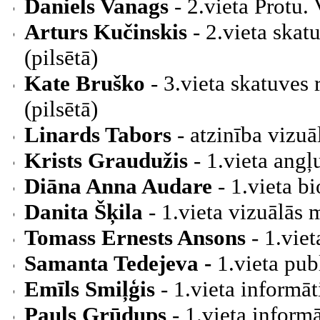
Daniels Vanags
- 2.vieta Protu. 
Arturs Kučinskis
- 2.vieta ska
(pilsētā)
Kate Bruško
- 3.vieta skatuves
(pilsētā)
Linards Tabors
- atzinība vizuā
Krists Graudužis
- 1.vieta angļ
Diāna Anna Audare
- 1.vieta b
Danita Šķila
- 1.vieta vizuālās 
Tomass Ernests Ansons
- 1.vie
Samanta Tedejeva -
1.vieta publ
Emīls Smiļģis
- 1.vieta informāt
Pauls Grūdups
- 1.vieta inform