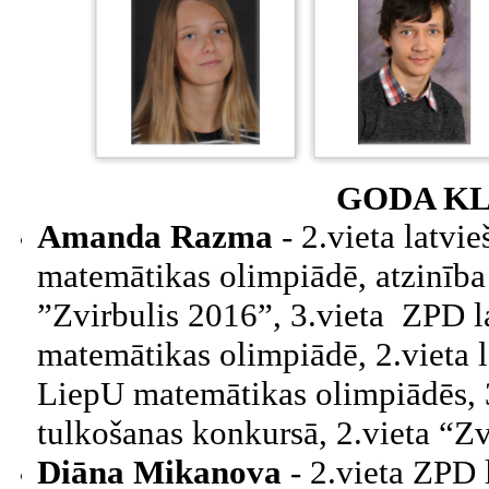
GODA KL
Amanda Razma
- 2.vieta latvi
matemātikas olimpiādē, atzinība v
”Zvirbulis 2016”, 3.vieta ZPD l
matemātikas olimpiādē, 2.vieta la
LiepU matemātikas olimpiādēs, 3
tulkošanas konkursā, 2.vieta “Zv
Diāna Mikanova
- 2.vieta ZPD 