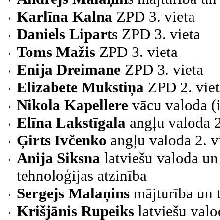
Karlīna Kalna
ZPD
3. vieta
Daniels Lipart
s
ZPD 3. vieta
Toms Mažis
ZPD
3. vieta
Enija Dreimane
ZPD
3. vieta
Elizabete Mukstiņa
ZPD
2. vie
Nikola Kapellere
vācu valoda (iz
Elīna Lakstīgala
angļu valoda 2
Ģirts Ivčenko
angļu valoda 2. v
Anija Siksna
latviešu valoda un l
tehnoloģijas atzinība
Sergejs Malaņins
mājturība un t
Krišjānis Rupeiks
latviešu valod