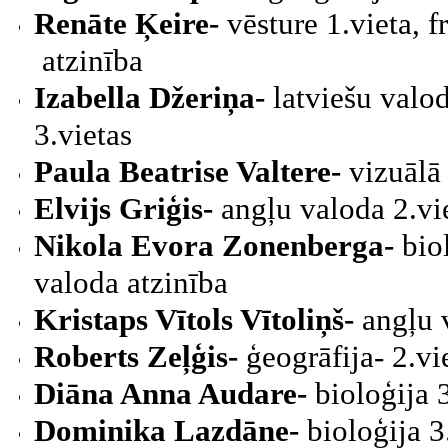
Renāte Ķeire-
vēsture 1.vieta, 
atzinība
Izabella Džeriņa-
latviešu valo
3.vietas
Paula Beatrise Valtere-
vizuālā
Elvijs Griģis-
angļu valoda 2.vie
Nikola Evora Zonenberga-
bio
valoda atzinība
Kristaps Vītols Vītoliņš-
angļu 
Roberts Zeļģis-
ģeogrāfija- 2.vie
Diāna Anna Audare-
bioloģija 
Dominika Lazdāne-
bioloģija 3