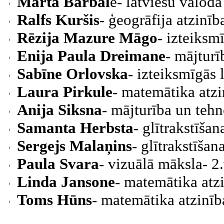
Marta Bārbal
e- latviešu valoda
Ralfs Kuršis
- ģeogrāfija atzinīb
Rēzija Mazure Māgo
- izteiksm
Enija Paula Dreimane
- mājturī
Sabīne Orlovska
- izteiksmīgās 
Laura Pirkule
- matemātika atzi
Anija Siksna
- mājturība un tehn
Samanta Herbsta
- glītrakstīša
Sergejs Malaņins
- glītrakstīša
Paula Svara
- vizuālā māksla- 2.
Linda Jansone
- matemātika atz
Toms Hūns
- matemātika atzinīb