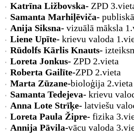
Katrīna Ližbovska-
ZPD 3.vieta
Samanta Marhiļēviča-
publiskā
Anija Siksna-
vizuālā māksla 1.
Liene Upīte-
krievu valoda 1.vi
Rūdolfs Kārlis Knauts-
izteiks
Loreta Jonkus-
ZPD 2.vieta
Roberta Gailīte-
ZPD 2.vieta
Marta Zūzane-
bioloģija 2.vieta
Samanta Tedejeva-
krievu valo
Anna Lote Strīķe-
latviešu valo
Loreta Paula Žipre-
fizika 3.vi
Annija Pāvila-
vācu valoda 3.vi