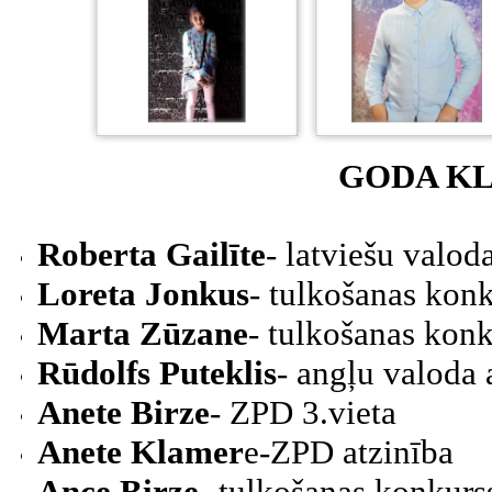
GODA KL
Roberta Gailīte
- latviešu valoda
Loreta Jonkus
- tulkošanas konk
Marta Zūzane
- tulkošanas konk
Rūdolfs Puteklis
- angļu valoda 
Anete Birze
- ZPD 3.vieta
Anete Klamer
e-ZPD atzinība