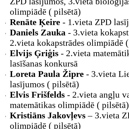
ZPD lasījumos, 3.vieta bioloģija
olimpiādē ( pilsētā)
Renāte Ķeire
- 1.vieta ZPD las
Daniels Zauka
- 3.vieta kokaps
2.vieta kokapstrādes olimpiādē ( 
Elvijs Ģriģis
- 2.vieta matemāti
lasīšanas konkursā
Loreta Paula Žipre
- 3.vieta 
lasījumos ( pilsētā)
Elvis Frišfelds
- 2.vieta angļu 
matemātikas olimpiādē ( pilsētā)
Kristiāns Jakovļevs
– 3.vieta Z
olimpiādē ( pilsētā)