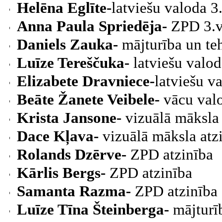
Helēna Eglīte-
latviešu valoda 3
Anna Paula Spriedēja-
ZPD 3.v
Daniels Zauka-
mājturība un te
Luīze Tereščuka-
latviešu valod
Elizabete Dravniece-
latviešu v
Beāte Žanete Veibele-
vācu valo
Krista Jansone-
vizuālā māksla 
Dace Kļava-
vizuālā māksla atz
Rolands Dzērve-
ZPD atzinība
Kārlis Bergs-
ZPD atzinība
Samanta Razma-
ZPD atzinība
Luīze Tīna Šteinberga-
mājturī