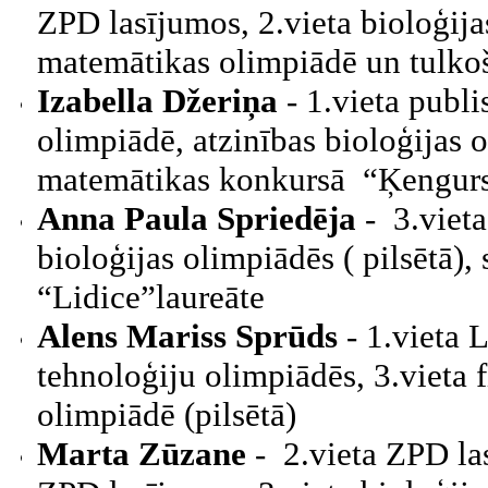
ZPD lasījumos, 2.vieta bioloģija
matemātikas olimpiādē un tulkoš
Izabella Džeriņa
- 1.vieta publi
olimpiādē, atzinības bioloģijas o
matemātikas konkursā “Ķengurs”
Anna Paula Spriedēja
- 3.vieta
bioloģijas olimpiādēs ( pilsētā),
“Lidice”laureāte
Alens Mariss Sprūds
- 1.vieta 
tehnoloģiju olimpiādēs, 3.vieta 
olimpiādē (pilsētā)
Marta Zūzane
- 2.vieta ZPD la