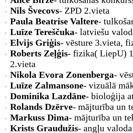
Ance Birze
- tulkošanas konkurss
Nils Švecovs
- ZPD 2.vieta
Paula Beatrise Valtere
- tulkoša
Luīze Tereščuka
- latviešu valod
Elvijs Griģis
- vēsture 3.vieta, f
Roberts Zeļģis
- fizika( LiepU) 
2.vieta
Nikola Evora Zonenberga
- vēs
Luīze Zalmansone
- vizuālā māk
Dominika Lazdāne
- bioloģija a
Rolands Dzērve
- mājturība un t
Markuss Dima
- mājturība un te
Krists Graudužis
- angļu valoda