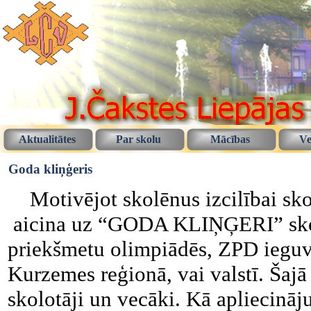
Aktualitātes
Par skolu
Mācības
Ve
Goda kliņģeris
Motivējot skolēnus izcilībai skol
aicina uz “GODA KLIŅĢERI” skolē
priekšmetu olimpiādēs, ZPD ieguvu
Kurzemes reģionā, vai valstī. Šajā
skolotāji un vecāki. Kā apliecinā