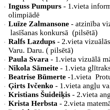
Inguss Pumpurs
- 1.vieta infor
olimpiādē
Luīze Zalmansone
- atzinība v
lasīšanas konkursā (pilsētā)
Ralfs Lazdups
- 2.vieta vizuālā
Varu. Daru. ( pilsētā)
Paula Svara
- 1.vieta vizuālā m
Nikola Sāmeite
- 1.vieta glītra
Beatrise Būmerte
-1.vieta Prot
Ģirts Ivčenko
- 1.vieta angļu v
Kristians Šuideiķis
- 2.vieta an
Krista Herbsta
- 2.vieta matemā