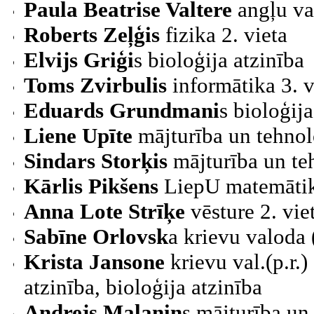
Paula Beatrise Valtere
angļu val
Roberts Zeļģis
fizika 2. vieta
Elvijs Griģi
s bioloģija atzinība
Toms Zvirbulis
informātika 3. vi
Eduards Grundmani
s bioloģija
Liene Upīte
mājturība un tehnolo
Sindars Storķis
mājturība un teh
Kārlis Pikšens
LiepU matemātika
Anna Lote Strīķe
vēsture 2. vie
Sabīne Orlovsk
a krievu valoda (
Krista Jansone
krievu val.(p.r.) 
atzinība,
bioloģija atzinība
Andrejs Malaņin
s mājturība un 