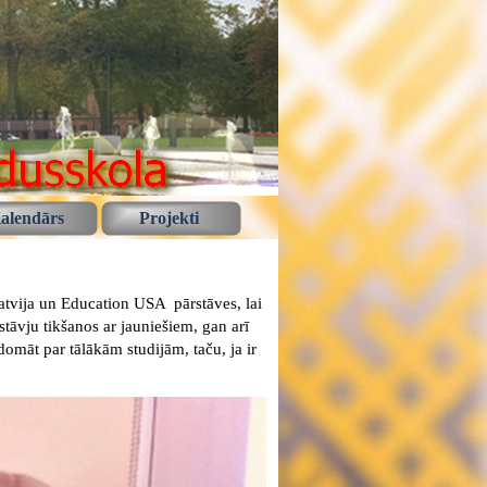
alendārs
Projekti
tvija un Education USA pārstāves, lai
tāvju tikšanos ar jauniešiem, gan arī
domāt par tālākām studijām, taču, ja ir