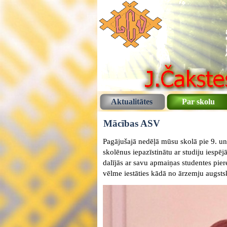
Aktualitātes
Par skolu
Mācības ASV
Pagājušajā nedēļā mūsu skolā pie 9. 
skolēnus iepazīstinātu ar studiju iespē
dalījās ar savu apmaiņas studentes pier
vēlme iestāties kādā no ārzemju augstsk