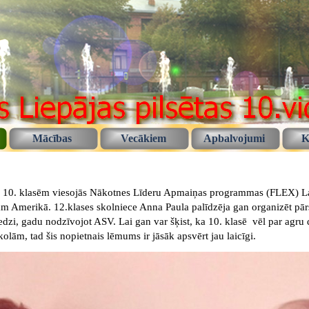
Mācības
Vecākiem
Apbalvojumi
K
un 10. klasēm viesojās Nākotnes Līderu Apmaiņas programmas (FLEX) La
jām Amerikā. 12.klases skolniece Anna Paula palīdzēja gan organizēt pārs
edzi, gadu nodzīvojot ASV. Lai gan var šķist, ka 10. klasē vēl par agru 
olām, tad šis nopietnais lēmums ir jāsāk apsvērt jau laicīgi.