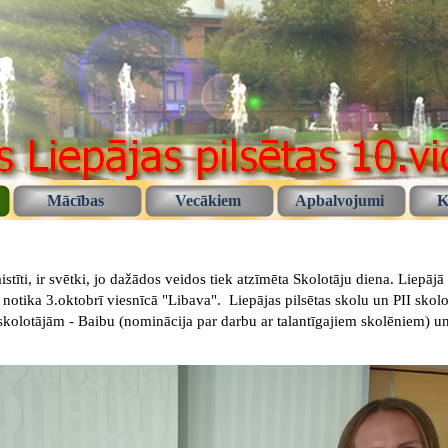
Mācības
Vecākiem
Apbalvojumi
K
tīti, ir svētki, jo dažādos veidos tiek atzīmēta Skolotāju diena. Liepājā
tika 3.oktobrī viesnīcā "Libava". Liepājas pilsētas skolu un PII skolotā
kolotājām - Baibu (nominācija par darbu ar talantīgajiem skolēniem) un