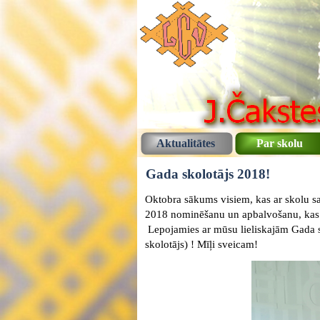
Aktualitātes
Par skolu
Gada skolotājs 2018!
Oktobra sākums visiem, kas ar skolu sais
2018 nominēšanu un apbalvošanu, kas no
Lepojamies ar mūsu lieliskajām Gada s
skolotājs) ! Mīļi sveicam!