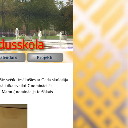
alendārs
Projekti
 šie svētki iesākušies ar Gada skolotāja
ji tika sveikti 7 nominācijās.
 Martu ( nominācija foršākais