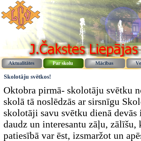
Aktualitātes
Par skolu
Mācības
Ve
Skolotāju svētkos!
Oktobra pirmā- skolotāju svētku ne
skolā tā noslēdzās ar sirsnīgu Skol
skolotāji savu svētku dienā devās 
daudz un interesantu zāļu, zālīšu,
patiesībā var ēst, izsmaržot un apē