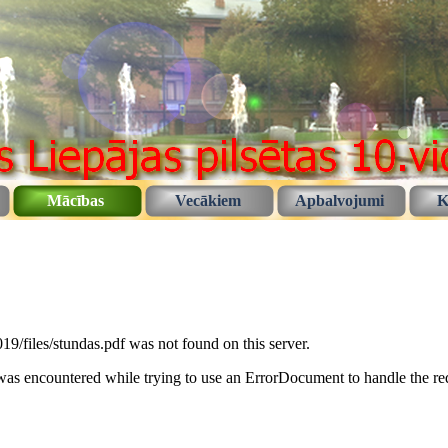
Mācības
Vecākiem
Apbalvojumi
K