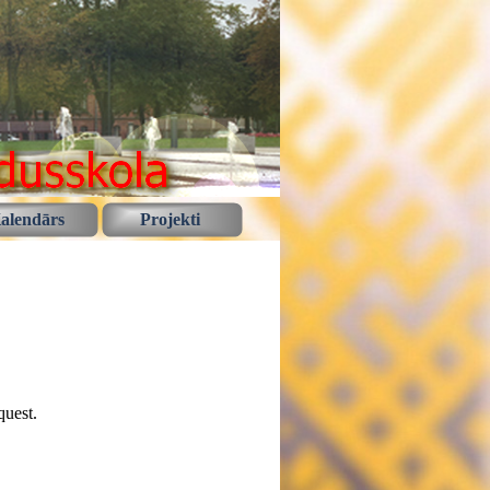
alendārs
Projekti