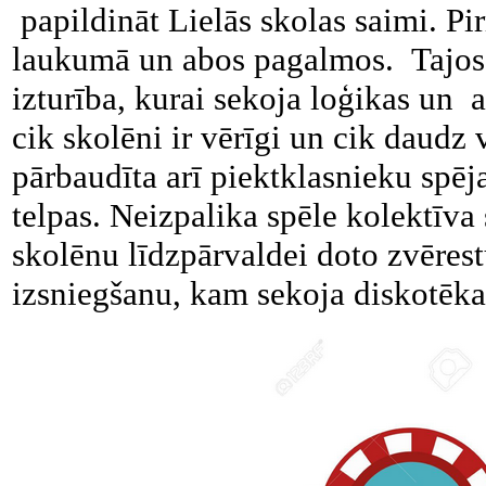
papildināt Lielās skolas saimi. P
laukumā un abos pagalmos. Tajos 
izturība, kurai sekoja loģikas un 
cik skolēni ir vērīgi un cik daudz 
pārbaudīta arī piektklasnieku spēja
telpas. Neizpalika spēle kolektīva
skolēnu līdzpārvaldei doto zvērest
izsniegšanu, kam sekoja diskotēka