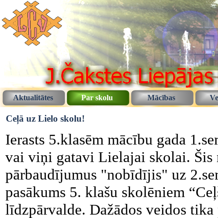
Aktualitātes
Par skolu
Mācības
Ve
Ceļā uz Lielo skolu!
Ierasts 5.klasēm mācību gada 1.sem
vai viņi gatavi Lielajai skolai. Š
pārbaudījumus "nobīdījis" uz 2.se
pasākums 5. klašu skolēniem “Ceļš
līdzpārvalde. Dažādos veidos tika