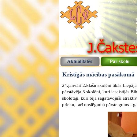
Aktualitātes
Par skolu
Kristīgās mācības pasākumā
24.janvārī 2.klašu skolēni tikās Liepā
pārstāvēja 3 skolēni, kuri iesaistījās 
skolotāji, kuri bija sagatavojuši atrak
prieku, arī noslēguma pārsteigums - ga