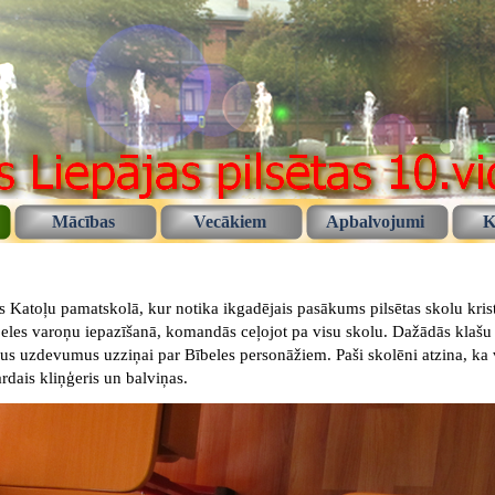
Mācības
Vecākiem
Apbalvojumi
K
jas Katoļu pamatskolā, kur notika ikgadējais pasākums pilsētas skolu kri
Bībeles varoņu iepazīšanā, komandās ceļojot pa visu skolu. Dažādās klaš
tīvus uzdevumus uzziņai par Bībeles personāžiem. Paši skolēni atzina, ka
rdais kliņģeris un balviņas.