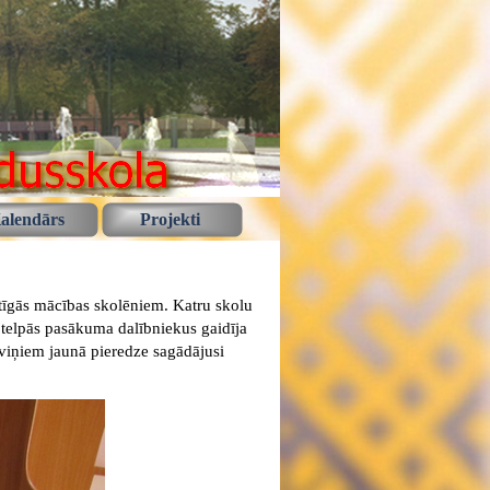
alendārs
Projekti
stīgās mācības skolēniem. Katru skolu
u telpās pasākuma dalībniekus gaidīja
 viņiem jaunā pieredze sagādājusi