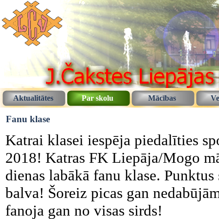
Aktualitātes
Par skolu
Mācības
Ve
Fanu klase
Katrai klasei iespēja piedalīties s
2018! Katras FK Liepāja/Mogo māja
dienas labākā fanu klase. Punktus 
balva! Šoreiz picas gan nedabūjām
fanoja gan no visas sirds!