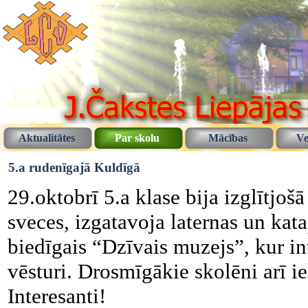
Aktualitātes
Par skolu
Mācības
Ve
5.a rudenīgajā Kuldīgā
29.oktobrī 5.a klase bija izglītjoš
sveces, izgatavoja laternas un kat
biedīgais “Dzīvais muzejs”, kur in
vēsturi. Drosmīgākie skolēni arī i
Interesanti!