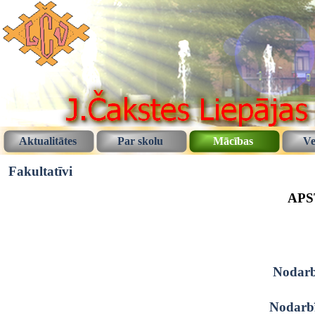
Aktualitātes
Par skolu
Mācības
Ve
Fakultatīvi
APS
ar J
20
Nodarb
Nodarb