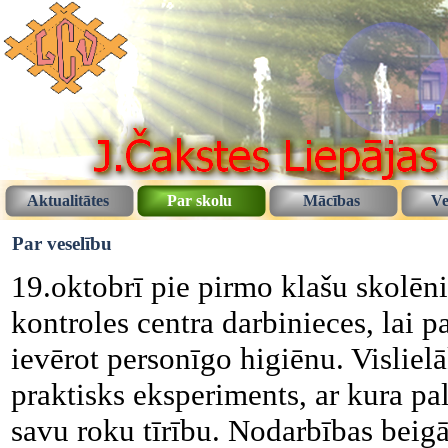
Aktualitātes
Par skolu
Mācības
Ve
Par veselību
19.oktobrī pie pirmo klašu skolēn
kontroles centra darbinieces, lai pa
ievērot personīgo higiēnu. Vislie
praktisks eksperiments, ar kura pa
savu roku tīrību. Nodarbības beig