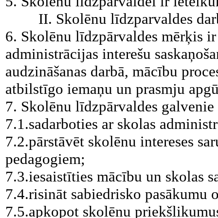
5. Skolēnu līdzpārvaldei ir ieteiku
II. Skolēnu līdzparvaldes da
6. Skolēnu līdzpārvaldes mērķis i
administrācijas interešu saskaņoša
audzināšanas darbā, mācību proces
atbilstīgo iemaņu un prasmju apgū
7. Skolēnu līdzpārvaldes galvenie
7.1.sadarboties ar skolas adminis
7.2.pārstāvēt skolēnu intereses sa
pedagogiem;
7.3.iesaistīties mācību un skolas 
7.4.risināt sabiedrisko pasākumu 
7.5.apkopot skolēnu priekšlikumus 