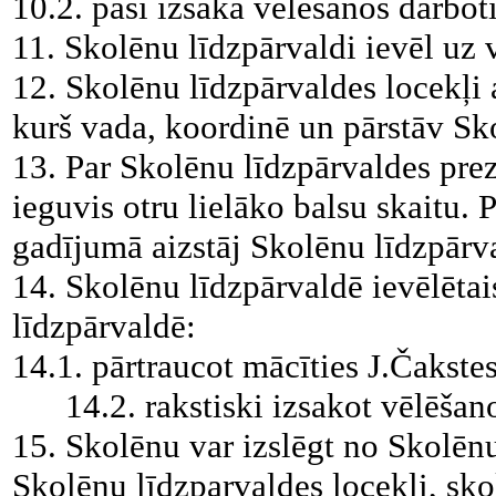
10.2. paši izsaka vēlēšanos darboti
11. Skolēnu līdzpārvaldi ievēl uz 
12. Skolēnu līdzpārvaldes locekļi 
kurš vada, koordinē un pārstāv Sk
13. Par Skolēnu līdzpārvaldes prez
ieguvis otru lielāko balsu skaitu. 
gadījumā aizstāj Skolēnu līdzpārv
14. Skolēnu līdzpārvaldē ievēlēta
līdzpārvaldē:
14.1. pārtraucot mācīties J.Čakste
14.2. rakstiski izsakot vēlēšanos
15. Skolēnu var izslēgt no Skolēnu
Skolēnu līdzparvaldes locekļi, sko