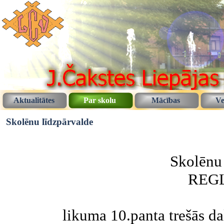
Aktualitātes
Par skolu
Mācības
Ve
Skolēnu līdzpārvalde
Skolēnu 
REG
likuma 10.panta trešās d