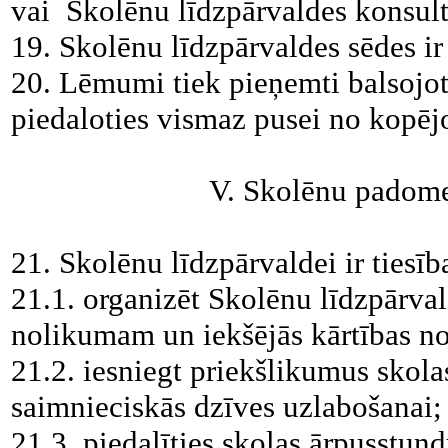
vai Skolēnu līdzpārvaldes konsult
19. Skolēnu līdzpārvaldes sēdes ir 
20. Lēmumi tiek pieņemti balsojot
piedaloties vismaz pusei no kopējo
V. Skolēnu padome
21. Skolēnu līdzpārvaldei ir tiesīb
21.1. organizēt Skolēnu līdzpārval
nolikumam un iekšējās kārtības n
21.2. iesniegt priekšlikumus skola
saimnieciskās dzīves uzlabošanai;
21.3. piedalīties skolas ārpusstun