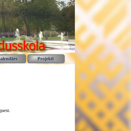
alendārs
Projekti