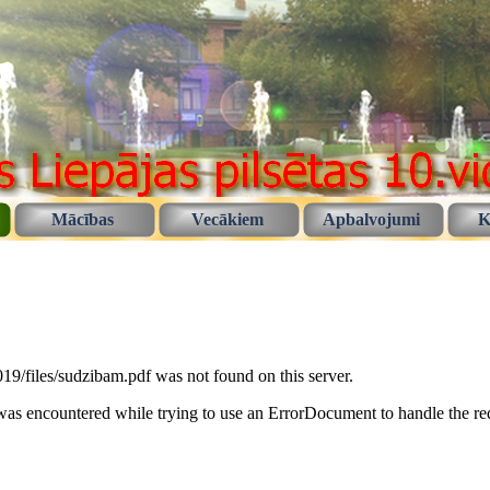
Mācības
Vecākiem
Apbalvojumi
K