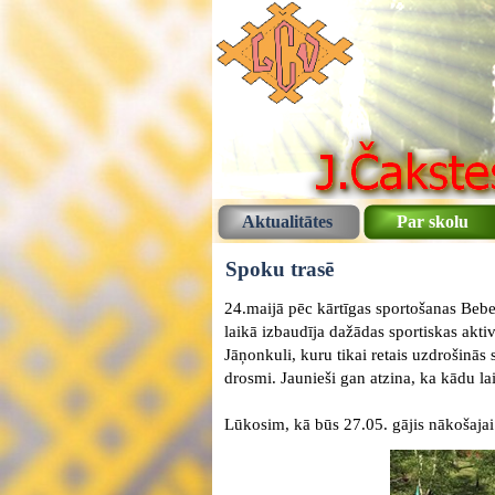
Aktualitātes
Par skolu
Spoku trasē
24.maijā pēc kārtīgas sportošanas Beber
laikā izbaudīja dažādas sportiskas aktivi
Jāņonkuli, kuru tikai retais uzdrošinās s
drosmi. Jaunieši gan atzina, ka kādu lai
Lūkosim, kā būs 27.05. gājis nākošajai 