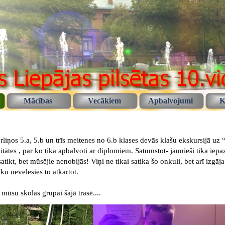
Mācības
Vecākiem
Apbalvojumi
K
liņos 5.a, 5.b un trīs meitenes no 6.b klases devās klašu ekskursijā uz 
tātes , par ko tika apbalvoti ar diplomiem. Satumstot- jaunieši tika iepazī
atikt, bet mūsējie nenobijās! Viņi ne tikai satika šo onkuli, bet arī izgāja
ku nevēlēsies to atkārtot.
mūsu skolas grupai šajā trasē....