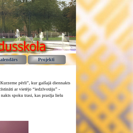
alendārs
Projekti
“Kurzeme pērli”, kur gaišajā diennakts
stināti ar vietējo “iedzīvotāju” -
 nakts spoku trasi, kas prasīja lielu