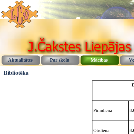
Aktualitātes
Par skolu
Mācības
Ve
Bibliotēka
D
Pirmdiena
8.
Otrdiena
8.