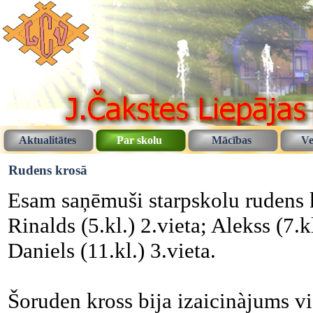
Aktualitātes
Par skolu
Mācības
Ve
Rudens krosā
Esam saņēmuši starpskolu rudens kr
Rinalds (5.kl.) 2.vieta; Alekss (7.kl
Daniels (11.kl.) 3.vieta.
Šoruden kross bija izaicinàjums vi