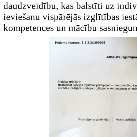
daudzveidību, kas balstīti uz indi
ieviešanu vispārējās izglītības ies
kompetences un mācību sasniegu