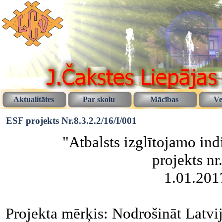
Aktualitātes
Par skolu
Mācības
Ve
ESF projekts Nr.8.3.2.2/16/I/001
"Atbalsts izglītojamo ind
projekts nr
1.01.201
Projekta mērķis: Nodrošināt Latvi