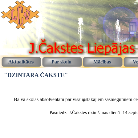
Aktualitātes
Par skolu
Mācības
Ve
"DZINTARA ČAKSTE"
Balva skolas absolventam par visaugstākajiem sasniegumiem cen
Pasniedz J.Čakstes dzimšanas dienā -14.sept