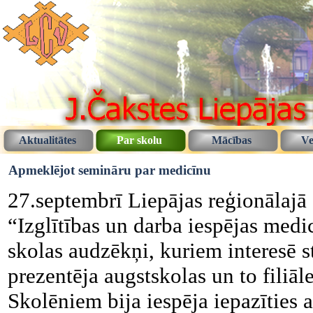
Aktualitātes
Par skolu
Mācības
Ve
Apmeklējot semināru par medicīnu
27.septembrī Liepājas reģionālajā
“Izglītības un darba iespējas med
skolas audzēkņi, kuriem interesē 
prezentēja augstskolas un to filiāl
Skolēniem bija iespēja iepazīties a