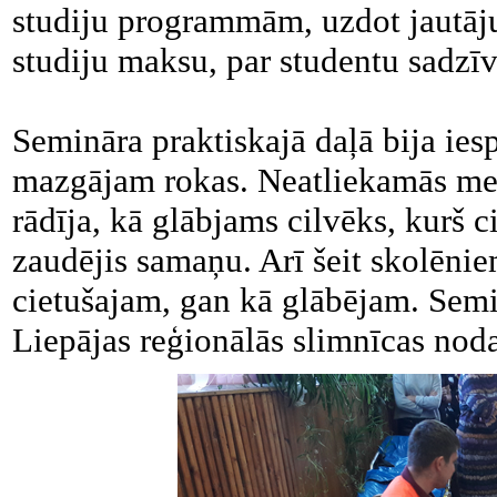
studiju programmām, uzdot jautāj
studiju maksu, par studentu sadzī
Semināra praktiskajā daļā bija ies
mazgājam rokas. Neatliekamās med
rādīja, kā glābjams cilvēks, kurš c
zaudējis samaņu. Arī šeit skolēniem
cietušajam, gan kā glābējam. Sem
Liepājas reģionālās slimnīcas nod