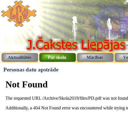
Aktualitātes
Par skolu
Mācības
Ve
Personas datu apstrāde