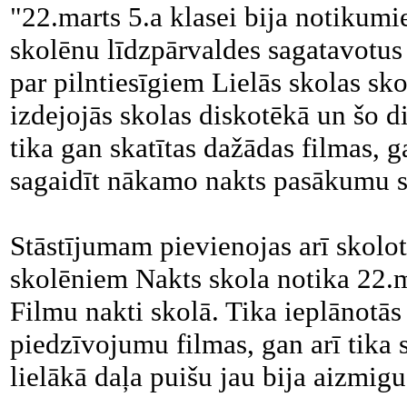
"22.marts 5.a klasei bija notikumi
skolēnu līdzpārvaldes sagatavotu
par pilntiesīgiem Lielās skolas sko
izdejojās skolas diskotēkā un šo d
tika gan skatītas dažādas filmas, g
sagaidīt nākamo nakts pasākumu s
Stāstījumam pievienojas arī skolot
skolēniem Nakts skola notika 22.m
Filmu nakti skolā. Tika ieplānotās
piedzīvojumu filmas, gan arī tika 
lielākā daļa puišu jau bija aizmigu