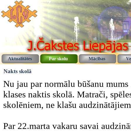
Aktualitātes
Par skolu
Mācības
Ve
Nakts skolā
Nu jau par normālu būšanu mums iz
klases naktis skolā. Matrači, spēle
skolēniem, ne klašu audzinātājiem, b
Par 22.marta vakaru savai audzinām