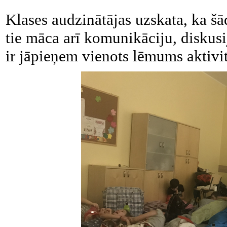
Klases audzinātājas uzskata, ka šā
tie māca arī komunikāciju, diskusi
ir jāpieņem vienots lēmums aktivit