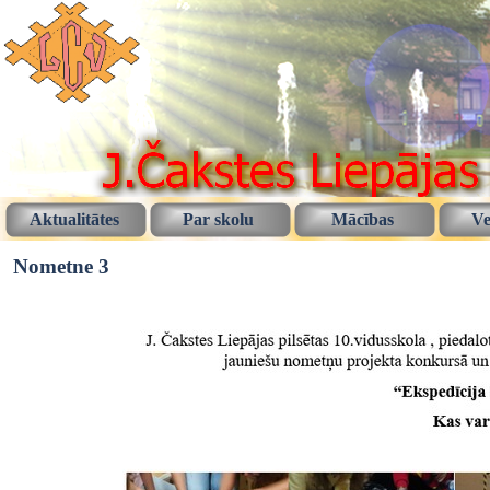
Aktualitātes
Par skolu
Mācības
Ve
Nometne 3