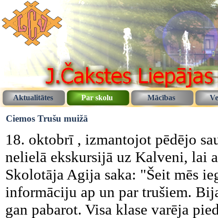
Aktualitātes
Par skolu
Mācības
Ve
Ciemos Trušu muižā
18. oktobrī , izmantojot pēdējo sa
nelielā ekskursijā uz Kalveni, lai
Skolotāja Agija saka: "Šeit mēs i
informāciju ap un par trušiem. Bija
gan pabarot. Visa klase varēja pied