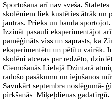
Sportošana arī nav sveša. Stafetes
skolēniem liek kustēties ātrāk un p
jautras. Prieks un bauda sportojot.
Izzināt pasauli eksperimentājot arī
pamēģināts viss un saprasts, ka Zin
eksperimentētu un pētītu vairāk. In
skolēni atceras par redzēto, dzirdē
Ciemošanās Lielajā Dzintarā atmiņ
radošo pasākumu un iejušanos mū
Savukārt septembra noslēgumā- ģim
pirkšanās Miķeļdienas gadatirgū.