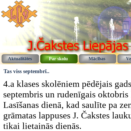
Aktualitātes
Par skolu
Mācības
Ve
Tas viss septembrī..
4.a klases skolēniem pēdējais gads
septembris un rudenīgais oktobris 
Lasīšanas dienā, kad saulīte pa zem
grāmatas lappuses J. Čakstes lauk
tikai lietainās dienās.